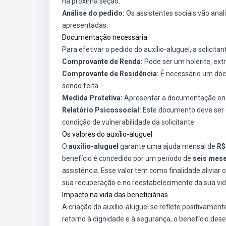
na próxima seção.
Análise do pedido:
Os assistentes sociais vão ana
apresentadas.
Documentação necessária
Para efetivar o pedido do auxílio-aluguel, a solici
Comprovante de Renda:
Pode ser um holerite, extr
Comprovante de Residência:
É necessário um doc
sendo feita.
Medida Protetiva:
Apresentar a documentação onde
Relatório Psicossocial:
Este documento deve ser e
condição de vulnerabilidade da solicitante.
Os valores do auxílio-aluguel
O
auxílio-aluguel
garante uma ajuda mensal de
R$
benefício é concedido por um período de
seis mes
assistência. Esse valor tem como finalidade alivia
sua recuperação e no reestabelecimento da sua vid
Impacto na vida das beneficiárias
A criação do auxílio-aluguel se reflete positivame
retorno à dignidade e à segurança, o benefício des