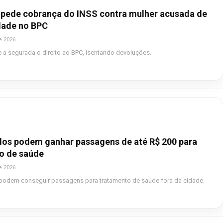
mpede cobrança do INSS contra mulher acusada de
idade no BPC
e 2026
e a segurada o direito ao BPC, isentando devoluções.
os podem ganhar passagens de até R$ 200 para
o de saúde
e 2026
odem conseguir passagens para tratamento de saúde fora da cidade.