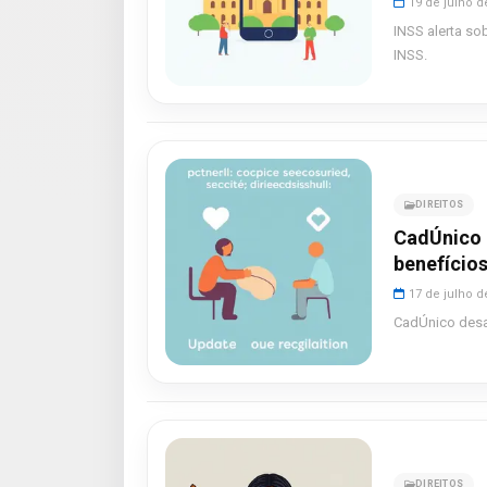
19 de julho d
INSS alerta so
INSS.
DIREITOS
CadÚnico 
benefícios
17 de julho d
CadÚnico desa
DIREITOS