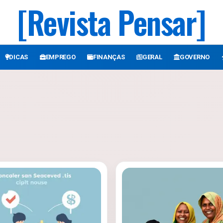
[Revista Pensar]
DICAS
EMPREGO
FINANÇAS
GERAL
GOVERNO