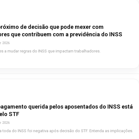
próximo de decisão que pode mexer com
ores que contribuem com a previdência do INSS
e 2026
es a mudar regras do INSS que impactam trabalhadores.
pagamento querida pelos aposentados do INSS está
pelo STF
e 2026
a toda do INSS foi negativa após decisão do STF. Entenda as implicações.