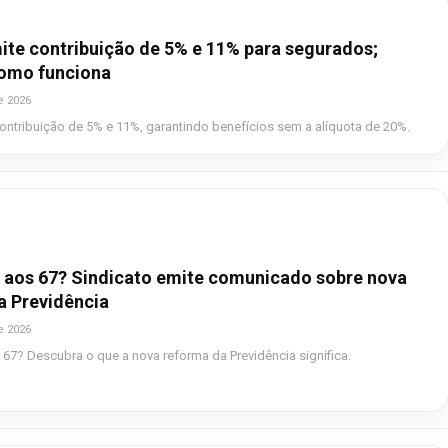
ite contribuição de 5% e 11% para segurados;
omo funciona
e 2026
ontribuição de 5% e 11%, garantindo benefícios sem a alíquota de 20%.
 aos 67? Sindicato emite comunicado sobre nova
a Previdência
e 2026
67? Descubra o que a nova reforma da Previdência significa.