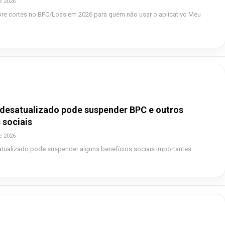
e 2026
bre cortes no BPC/Loas em 2026 para quem não usar o aplicativo Meu
desatualizado pode suspender BPC e outros
 sociais
e 2026
tualizado pode suspender alguns benefícios sociais importantes.