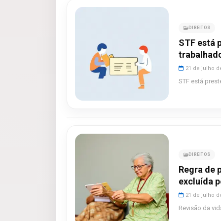
DIREITOS
STF está 
trabalhad
21 de julho d
STF está prest
DIREITOS
Regra de 
excluída 
21 de julho d
Revisão da vid