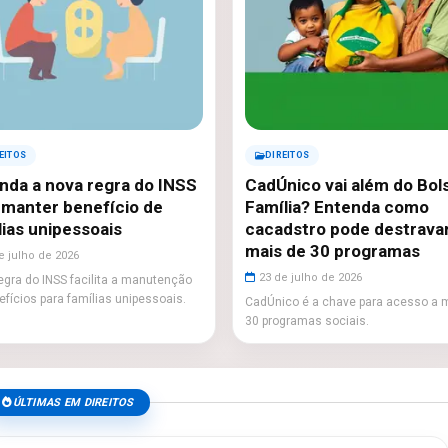
EITOS
DIREITOS
nda a nova regra do INSS
CadÚnico vai além do Bol
 manter benefício de
Família? Entenda como
lias unipessoais
cacadstro pode destrava
mais de 30 programas
e julho de 2026
23 de julho de 2026
egra do INSS facilita a manutenção
efícios para famílias unipessoais.
CadÚnico é a chave para acesso a 
30 programas sociais.
ÚLTIMAS EM DIREITOS