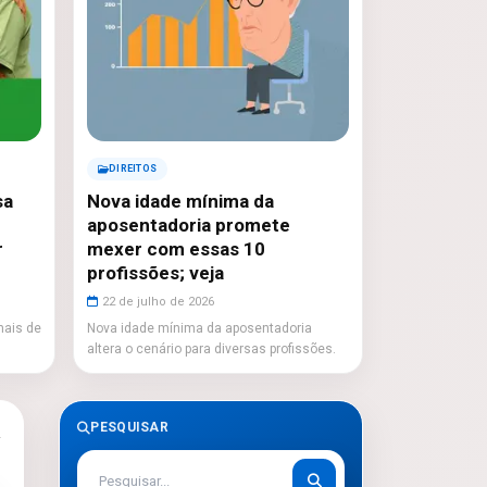
DIREITOS
sa
Nova idade mínima da
aposentadoria promete
r
mexer com essas 10
profissões; veja
22 de julho de 2026
mais de
Nova idade mínima da aposentadoria
altera o cenário para diversas profissões.
PESQUISAR