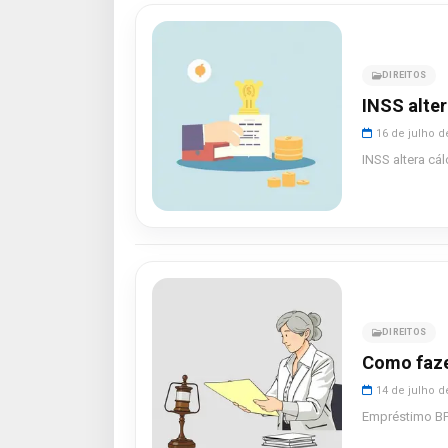
DIREITOS
INSS alter
16 de julho d
INSS altera cál
DIREITOS
Como faze
14 de julho d
Empréstimo BPC