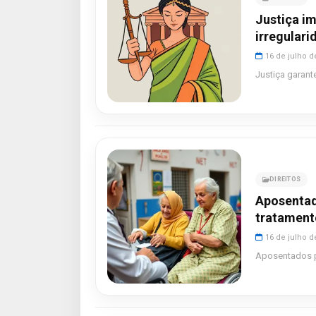
Justiça i
irregular
16 de julho d
Justiça garant
DIREITOS
Aposentad
tratament
16 de julho d
Aposentados p