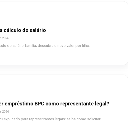
a cálculo do salário
e 2026
culo do salário-família; descubra o novo valor por filho.
r empréstimo BPC como representante legal?
e 2026
 explicado para representantes legais: saiba como solicitar!