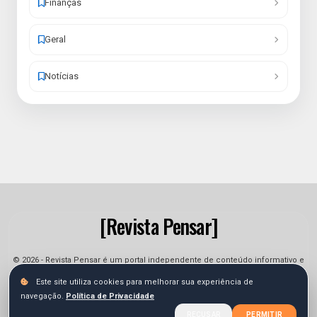
Finanças
Geral
Notícias
[Revista Pensar]
© 2026 - Revista Pensar é um portal independente de conteúdo informativo e
jornalístico. As informações podem sofrer alterações.
Este site utiliza cookies para melhorar sua experiência de
navegação.
Política de Privacidade
Sobre
Equipe
Contato
Termos
Privacidade
RECUSAR
PERMITIR