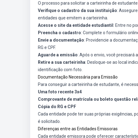
O processo para solicitar a carteirinha de estudant
Verifique o cadastro da sua instituição
: Assegure
entidades que emitem a carteirinha.
Acesse o site da entidade estudiantil
: Entre no p
Preencha o cadastro
: Complete o formulário onl
Envie a documentação
: Providencie a documentaçã
RG e CPF.
Aguarde a emissão
: Após o envio, você precisar
Retire a sua carteirinha
: Desloque-se ao local ind
identificação com foto.
Documentação Necessária para Emissão
Para conseguir a carteirinha de estudante, é neces
Uma foto recente 3x4
Comprovante de matrícula ou boleto questão re
Cópia do RG e CPF
Cada entidade pode ter suas próprias exigências, po
é solicitado.
Diferenças entre as Entidades Emissoras
Cada entidade emissora pode oferecer característic