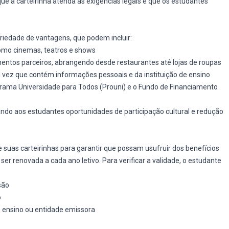
ue a carteirinha atenda às exigências legais e que os estudantes
riedade de vantagens, que podem incluir:
como cinemas, teatros e shows
entos parceiros, abrangendo desde restaurantes até lojas de roupas
 vez que contém informações pessoais e da instituição de ensino
ama Universidade para Todos (Prouni) e o Fundo de Financiamento
nando aos estudantes oportunidades de participação cultural e redução
e suas carteirinhas para garantir que possam usufruir dos benefícios
er renovada a cada ano letivo. Para verificar a validade, o estudante
são
o
e ensino ou entidade emissora