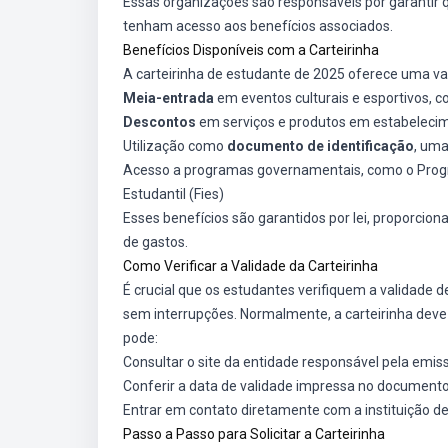
Essas organizações são responsáveis por garantir q
tenham acesso aos benefícios associados.
Benefícios Disponíveis com a Carteirinha
A carteirinha de estudante de 2025 oferece uma va
Meia-entrada
em eventos culturais e esportivos, 
Descontos
em serviços e produtos em estabelecim
Utilização como
documento de identificação
, uma
Acesso a programas governamentais, como o Progr
Estudantil (Fies)
Esses benefícios são garantidos por lei, proporcio
de gastos.
Como Verificar a Validade da Carteirinha
É crucial que os estudantes verifiquem a validade d
sem interrupções. Normalmente, a carteirinha deve s
pode:
Consultar o site da entidade responsável pela emis
Conferir a data de validade impressa no document
Entrar em contato diretamente com a instituição d
Passo a Passo para Solicitar a Carteirinha