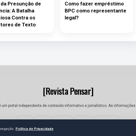
 da Presunção de
Como fazer empréstimo
ncia: A Batalha
BPC como representante
ciosa Contra os
legal?
tores de Texto
[Revista Pensar]
é um portal independente de conteúdo informativo e jornalístico. As informações
Sobre
Equipe
Contato
Termos
Privacidade
navegação.
Política de Privacidade