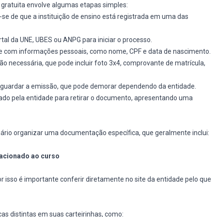
e gratuita envolve algumas etapas simples:
-se de que a instituição de ensino está registrada em uma das
ortal da UNE, UBES ou ANPG para iniciar o processo.
ine com informações pessoais, como nome, CPF e data de nascimento.
o necessária, que pode incluir foto 3x4, comprovante de matrícula,
á aguardar a emissão, que pode demorar dependendo da entidade.
icado pela entidade para retirar o documento, apresentando uma
sário organizar uma documentação específica, que geralmente inclui:
lacionado ao curso
r isso é importante conferir diretamente no site da entidade pelo que
as distintas em suas carteirinhas, como: