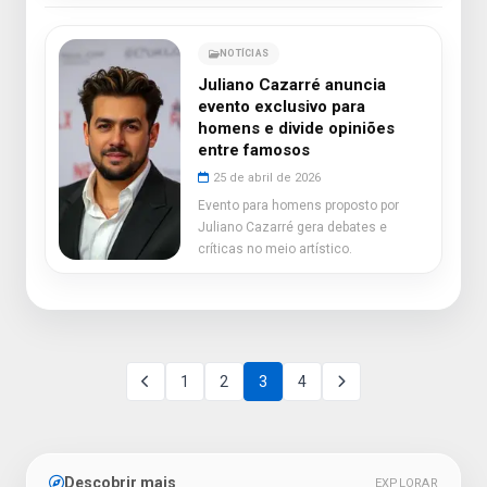
NOTÍCIAS
Juliano Cazarré anuncia
evento exclusivo para
homens e divide opiniões
entre famosos
25 de abril de 2026
Evento para homens proposto por
Juliano Cazarré gera debates e
críticas no meio artístico.
1
2
3
4
Descobrir mais
EXPLORAR