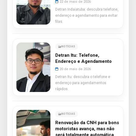
22 de maio de 2026
Detran Indaiatuba: descubra telefone,
endereço e agendamento para evitar
filas.
NOTÍCIAS
Detran Itu: Telefone,
Endereço e Agendamento
20 de maio de 2026
Detran Itu: descubra o telefone e
endereço para agendamentos
rápidos.
NOTÍCIAS
Renovação da CNH para bons
motoristas avança, mas não
será totalmente automática