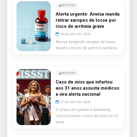
NOTÍCIAS
Alerta urgente: Anvisa manda
retirar xaropes de tosse por
risco de arritmia grave
28 de abril de 2026
Anvisa suspende xaropes de tosse
devido a riscos de arritmia cardíaca.
NOTÍCIAS
Caso de miss que infartou
aos 31 anos assusta médicos
e vira alerta nacional
27 de abril de 2026
O infarto em jovens é alarmante,
como mostrou o caso da miss de 31
anos.