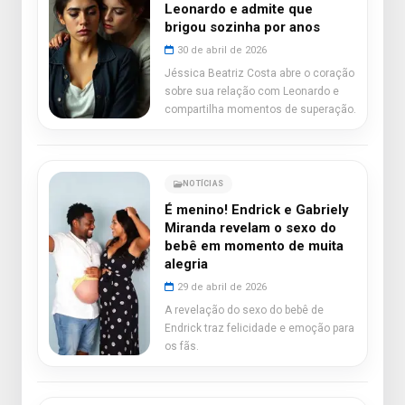
Leonardo e admite que
brigou sozinha por anos
30 de abril de 2026
Jéssica Beatriz Costa abre o coração
sobre sua relação com Leonardo e
compartilha momentos de superação.
NOTÍCIAS
É menino! Endrick e Gabriely
Miranda revelam o sexo do
bebê em momento de muita
alegria
29 de abril de 2026
A revelação do sexo do bebê de
Endrick traz felicidade e emoção para
os fãs.