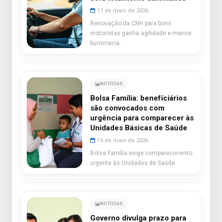
17 de maio de 2026
Renovação da CNH para bons
motoristas ganha agilidade e menos
burocracia.
NOTÍCIAS
Bolsa Família: benefíciários
são convocados com
urgência para comparecer às
Unidades Básicas de Saúde
15 de maio de 2026
Bolsa Família exige comparecimento
urgente às Unidades de Saúde.
NOTÍCIAS
Governo divulga prazo para