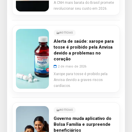
A CNH mais barata do Brasil promete
revolucionar seu custo em 2026.
NOTÍCIAS
Alerta de saúde: xarope para
tosse é proibido pela Anvisa
devido a problemas no
coração
2 de maio de 2026
Xarope para tosse é proibido pela
Anvisa devido a graves riscos
cardíacos.
NOTÍCIAS
Governo muda aplicativo do
Bolsa Família e surpreende
beneficiários