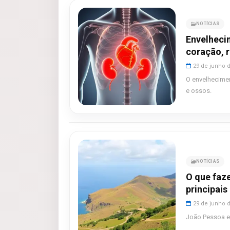
NOTÍCIAS
Envelhecim
coração, r
29 de junho 
O envelhecimen
e ossos.
NOTÍCIAS
O que faz
principais
29 de junho 
João Pessoa em