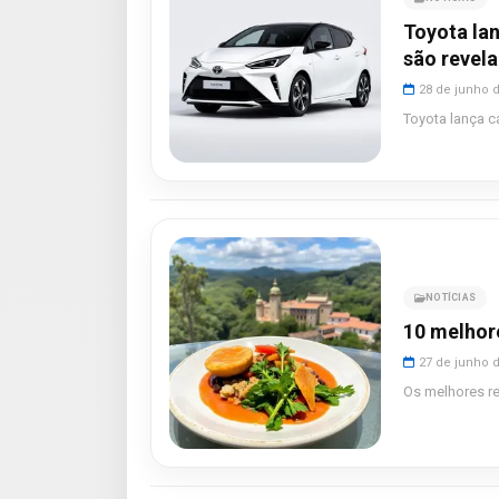
Toyota lan
são revel
28 de junho 
Toyota lança c
NOTÍCIAS
10 melhor
27 de junho 
Os melhores r