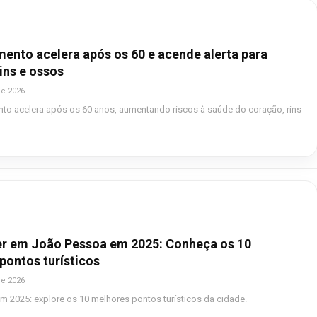
ento acelera após os 60 e acende alerta para
ins e ossos
de 2026
to acelera após os 60 anos, aumentando riscos à saúde do coração, rins
er em João Pessoa em 2025: Conheça os 10
 pontos turísticos
de 2026
 2025: explore os 10 melhores pontos turísticos da cidade.