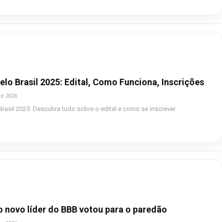
lo Brasil 2025: Edital, Como Funciona, Inscrições
de 2026
rasil 2025: Descubra tudo sobre o edital e como se inscrever.
 novo líder do BBB votou para o paredão