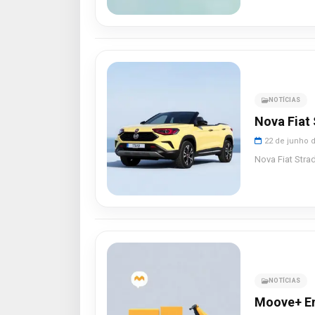
NOTÍCIAS
Nova Fiat
22 de junho 
Nova Fiat Stra
NOTÍCIAS
Moove+ En