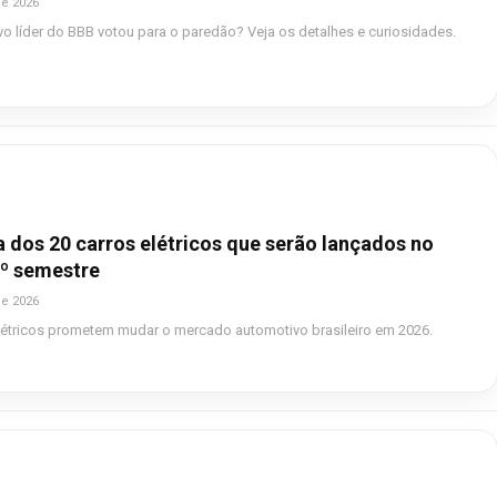
de 2026
 líder do BBB votou para o paredão? Veja os detalhes e curiosidades.
ta dos 20 carros elétricos que serão lançados no
2º semestre
de 2026
létricos prometem mudar o mercado automotivo brasileiro em 2026.