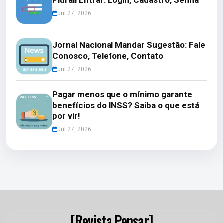
Jul 27, 2026
Jornal Nacional Mandar Sugestão: Fale
Conosco, Telefone, Contato
Jul 27, 2026
Pagar menos que o mínimo garante
benefícios do INSS? Saiba o que está
por vir!
Jul 27, 2026
[Revista Pensar]