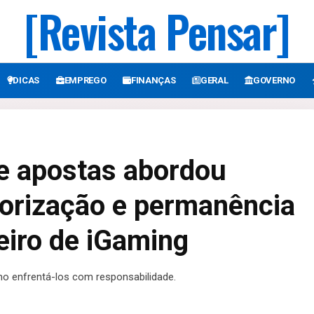
[Revista Pensar]
DICAS
EMPREGO
FINANÇAS
GERAL
GOVERNO
de apostas abordou
torização e permanência
eiro de iGaming
mo enfrentá-los com responsabilidade.