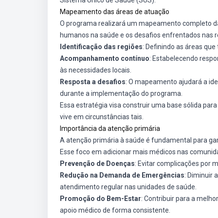
Sistema Único de Saúde (SUS).
Mapeamento das áreas de atuação
O programa realizará um mapeamento completo das 
humanos na saúde e os desafios enfrentados nas r
Identificação das regiões
: Definindo as áreas que
Acompanhamento contínuo
: Estabelecendo respo
às necessidades locais.
Resposta a desafios
: O mapeamento ajudará a ide
durante a implementação do programa.
Essa estratégia visa construir uma base sólida pa
vive em circunstâncias tais.
Importância da atenção primária
A atenção primária à saúde é fundamental para ga
Esse foco em adicionar mais médicos nas comunidad
Prevenção de Doenças
: Evitar complicações por 
Redução na Demanda de Emergências
: Diminuir
atendimento regular nas unidades de saúde.
Promoção do Bem-Estar
: Contribuir para a melh
apoio médico de forma consistente.