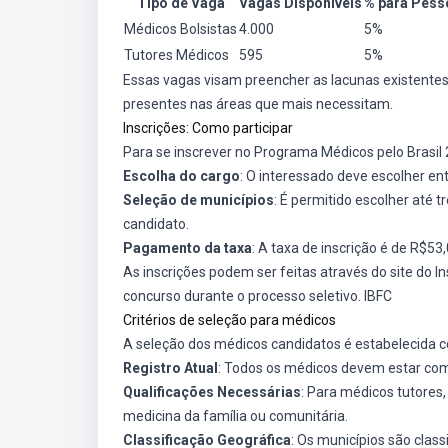
Tipo de Vaga
Vagas Disponíveis
% para Pess
Médicos Bolsistas
4.000
5%
Tutores Médicos
595
5%
Essas vagas visam preencher as lacunas existentes
presentes nas áreas que mais necessitam.
Inscrições: Como participar
Para se inscrever no Programa Médicos pelo Brasil 
Escolha do cargo
: O interessado deve escolher en
Seleção de municípios
: É permitido escolher até 
candidato.
Pagamento da taxa
: A taxa de inscrição é de R$53
As inscrições podem ser feitas através do site do I
concurso durante o processo seletivo.
IBFC
Critérios de seleção para médicos
A seleção dos médicos candidatos é estabelecida 
Registro Atual
: Todos os médicos devem estar com
Qualificações Necessárias
: Para médicos tutores
medicina da família ou comunitária.
Classificação Geográfica
: Os municípios são clas