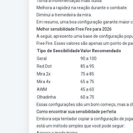
Torna a movimentação mais fluida.
Melhora a rapidez na reação durante o combate.
Diminui a tremedeira da mira.
Em resumo, uma boa configuração garante maior con
Melhor sensibilidade Free Fire para 2026
A seguir, apresento uma base de configuração po
Free Fire. Esses valores são apenas um ponto de pa
Tipo de Sensibilidade
Valor Recomendado
Geral
90 a 100
Red Dot
85 a 95
Mira 2x
75 a 85
Mira 4x
65 a 75
AWM
45 a 60
Olhadinha
60 a 75
Essas configurações são um bom começo, mas a chav
Como encontrar sua sensibilidade perfeita
Embora seja tentador copiar a configuração de joga
está um método simples que você pode seguir: