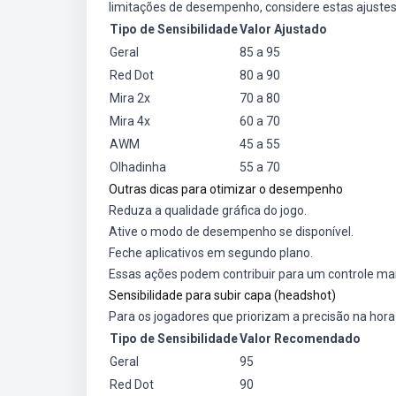
limitações de desempenho, considere estas ajustes
Tipo de Sensibilidade
Valor Ajustado
Geral
85 a 95
Red Dot
80 a 90
Mira 2x
70 a 80
Mira 4x
60 a 70
AWM
45 a 55
Olhadinha
55 a 70
Outras dicas para otimizar o desempenho
Reduza a qualidade gráfica do jogo.
Ative o modo de desempenho se disponível.
Feche aplicativos em segundo plano.
Essas ações podem contribuir para um controle mai
Sensibilidade para subir capa (headshot)
Para os jogadores que priorizam a precisão na hora
Tipo de Sensibilidade
Valor Recomendado
Geral
95
Red Dot
90