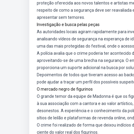
proteção oferecida aos novos talentos e artistas m
respeito de como a segurança deve ser reavaliada e
apresentar sem temores.
Investigação e busca pelas peças
As autoridades locais agiram rapidamente para inv
analisando vídeos de segurança na esperança de ide
uma das mais protegidas do festival, onde o acesso 
A polícia avalia que o crime poderia ter aconteci
aproveitando-se de uma brecha na segurança. O env
proporciona um suporte adicional na busca por solu
Depoimentos de todos que tiveram acesso ao backst
pode ajudar a traçar um perfil dos possíveis suspei
O mercado negro de figurinos
O grande temor da equipe de Madonna é que os fig
à sua associação com a cantora e ao valor artístic
desonestos. A experiência e o conhecimento da pol
sítios de leilão e plataformas de revenda online, 
O crime foi realizado de forma que deixou indício
ciente do valor real dos figurinos.