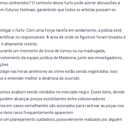
enos conhecidos? O contexto desse furto pode acirrar discussões a
m futuros festivais, garantindo que todos os artistas possam se
estigar o furto. Com uma força-tarefa em andamento, a polícia está
ntificar os responsáveis. A área de onde os figurinos foram levados é
é altamente restrito.
do durante um momento de troca de turnos ou na madrugada,
olvimento da equipe jurídica de Madonna, junto aos investigadores,
ções.
age nas horas anteriores ao crime estão sendo registrados. Isso
tos e entender melhor a dinâmica do ocorrido.
urinos acabem sendo vendidos no mercado negro. Esses itens, devido
o, podem alcançar preços exorbitantes entre colecionadores
ícia em casos semelhantes são acionados para rastrear as peças nos
onde itens raros frequentemente aparecem.
s de um planejamento cuidadoso, possivelmente realizado por alguém