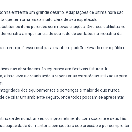
adonna enfrenta um grande desafio. Adaptações de última hora são
ta que tem uma visão muito clara de seu espetáculo.
bstituir os itens perdidos com novas criações. Diversos estilistas no
e demonstra a importância de sua rede de contatos na indústria da
 na equipe é essencial para manter o padrão elevado que o público
cativas nas abordagens à segurança em festivais futuros. A
 e isso leva a organização a repensar as estratégias utilizadas para
m.
integridade dos equipamentos e pertenças é maior do que nunca.
ade de criar um ambiente seguro, onde todos possam se apresentar
e
ntinua a demonstrar seu comprometimento com sua arte e seus fãs.
r sua capacidade de manter a compostura sob pressão e por sempre ter