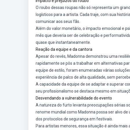
Impacto e prejuízos do roubo
O roubo dessas roupas não só representa um grande
logísticos para a artista. Cada traje, com sua histó
comunicar aos seus fãs.
Além do valor monetário, o impacto emocional e psi
mês que deveria ser de celebração e performativida
quase que instantaneamente.
Reação da equipe e da cantora
Apesar do revés, Madonna demonstrou uma resiliênc
rapidamente se pôs a trabalhar em alternativas p
equipe de estilo, foram enumeradas várias soluções 
experiência de palco de alta qualidade, sem percebe
A capacidade da equipe de se adaptar e superar co
seu profissionalismo se destaca mesmo em situaçõ
Desvendando a vulnerabilidade do evento
A natureza do furto levanta preocupações sérias s
renome mundial como Madonna possa ser alvo de um
dos protocolos de segurança em festivais.
Para artistas menores, essa situação é ainda mais