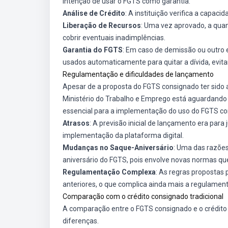
intenção de usar o FGTS como garantia.
Análise de Crédito
: A instituição verifica a capac
Liberação de Recursos
: Uma vez aprovado, a quan
cobrir eventuais inadimplências.
Garantia do FGTS
: Em caso de demissão ou outro 
usados automaticamente para quitar a dívida, evit
Regulamentação e dificuldades de lançamento
Apesar de a proposta do FGTS consignado ter sido 
Ministério do Trabalho e Emprego está aguardando a
essencial para a implementação do uso do FGTS co
Atrasos
: A previsão inicial de lançamento era para
implementação da plataforma digital.
Mudanças no Saque-Aniversário
: Uma das razões
aniversário do FGTS, pois envolve novas normas qu
Regulamentação Complexa
: As regras propostas
anteriores, o que complica ainda mais a regulamen
Comparação com o crédito consignado tradicional
A comparação entre o FGTS consignado e o crédito
diferenças.