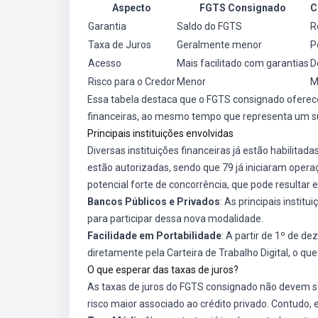
Aspecto
FGTS Consignado
C
Garantia
Saldo do FGTS
R
Taxa de Juros
Geralmente menor
P
Acesso
Mais facilitado com garantias
D
Risco para o Credor
Menor
M
Essa tabela destaca que o FGTS consignado oferece 
financeiras, ao mesmo tempo que representa um sup
Principais instituições envolvidas
Diversas instituições financeiras já estão habilita
estão autorizadas, sendo que 79 já iniciaram oper
potencial forte de concorrência, que pode resultar
Bancos Públicos e Privados
: As principais instit
para participar dessa nova modalidade.
Facilidade em Portabilidade
: A partir de 1º de de
diretamente pela Carteira de Trabalho Digital, o qu
O que esperar das taxas de juros?
As taxas de juros do FGTS consignado não devem ser
risco maior associado ao crédito privado. Contudo,