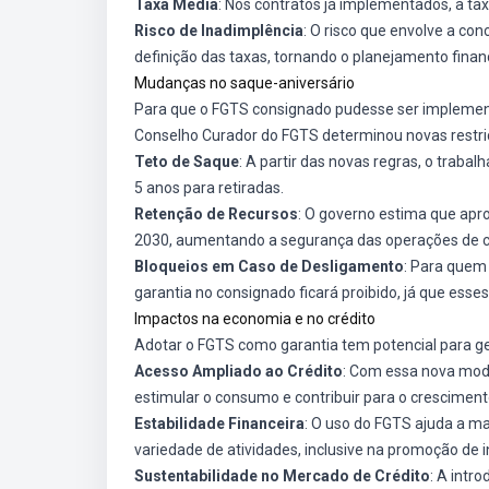
Taxa Média
: Nos contratos já implementados, a ta
Risco de Inadimplência
: O risco que envolve a co
definição das taxas, tornando o planejamento financ
Mudanças no saque-aniversário
Para que o FGTS consignado pudesse ser implementa
Conselho Curador do FGTS determinou novas restri
Teto de Saque
: A partir das novas regras, o traba
5 anos para retiradas.
Retenção de Recursos
: O governo estima que apr
2030, aumentando a segurança das operações de c
Bloqueios em Caso de Desligamento
: Para quem 
garantia no consignado ficará proibido, já que esse
Impactos na economia e no crédito
Adotar o FGTS como garantia tem potencial para ger
Acesso Ampliado ao Crédito
: Com essa nova mod
estimular o consumo e contribuir para o crescimen
Estabilidade Financeira
: O uso do FGTS ajuda a ma
variedade de atividades, inclusive na promoção de 
Sustentabilidade no Mercado de Crédito
: A int