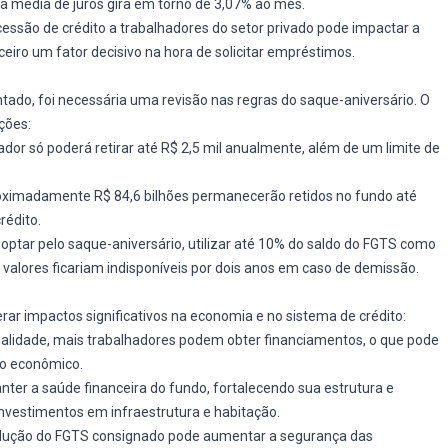
xa média de juros gira em torno de 3,07% ao mês.
ncessão de crédito a trabalhadores do setor privado pode impactar a
eiro um fator decisivo na hora de solicitar empréstimos.
do, foi necessária uma revisão nas regras do saque-aniversário. O
ções:
lhador só poderá retirar até R$ 2,5 mil anualmente, além de um limite de
oximadamente R$ 84,6 bilhões permanecerão retidos no fundo até
rédito.
optar pelo saque-aniversário, utilizar até 10% do saldo do FGTS como
s valores ficariam indisponíveis por dois anos em caso de demissão.
ar impactos significativos na economia e no sistema de crédito:
alidade, mais trabalhadores podem obter financiamentos, o que pode
to econômico.
nter a saúde financeira do fundo, fortalecendo sua estrutura e
investimentos em infraestrutura e habitação.
rodução do FGTS consignado pode aumentar a segurança das