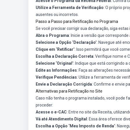
Acesse o Programa da Receita Federal
: Confira
Utilize a Ferramenta de Verificação
: O próprio pr
ausentes ou incorretos.
Passo a Passo para Retificação no Programa
Se você precisar corrigir sua declaração, siga estas 
Abra o Programa
: Inicie a versão que corresponde
Selecione a Opção ‘Declaração’
: Navegue até enc
Clique em ‘Retificar’
: Isso permitirá que você com
Escolha a Declaração Correta
: Verifique nome e C
Selecione ‘Original’
: Indique que está corrigindo a d
Edite as Informações
: Faça as alterações necessá
Verifique Pendências
: Utilize a ferramenta de veri
Envie a Declaração Corrigida
: Confirme e envie pa
Alternativas para Retificação no Site
Caso não tenha o programa instalado, você pode faz
proceder:
Acesse o e-CAC
: Entre no site da Receita, utilizan
Vá até Atendimento Digital
: Essa área oferece div
Escolha a Opção ‘Meu Imposto de Renda’
: Naveg