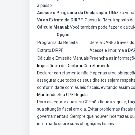
a passo:
Acesse o Programa da Declaração
: Utilize a ve
Vá ao Extrato da DIRPF
: Consulte “Meu Imposto d
Cálculo Manual
: Você também pode fazer o cálcul
Opção
Programa da Receita
Gere a DARF através d
Extrato DIRPF
Acesse e imprima a DAR
Cálculo e Emissão Manuais
Preencha as informaçõ
Importância de Declarar Corretamente
Declarar corretamente não é apenas uma obrigaçã
assegurar que todos os seus direitos sejam respei
conformidade com as leis fiscais, evitando assim c
Mantendo Seu CPF Regular
Para assegurar que seu CPF não fique irregular, f
sua situação fiscal em dia. Evitar problemas fiscais
governamentais. Sempre que houver incertezas ou
informado sobre suas obrigações fiscais.