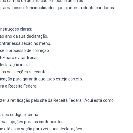
 cada campo da declaração em busca de erros.
ograma possui funcionalidades que ajudam a identificar dados
instruções claras:
 ao ano da sua declaração.
ontrar essa seção no menu.
ece o processo de correção.
PF para evitar trocas.
eclaração inicial.
rias nas seções relevantes.
ficação para garantir que tudo esteja correto.
ra a Receita Federal.
er a retificação pelo site da Receita Federal. Aqui está como
do seu código e senha.
ersas opções para os contribuintes.
ue até essa seção para ver suas declarações.