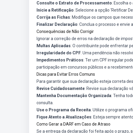
Consulte o Extrato de Processamento
: Escolha o
Inicie a Retificação
: Selecione a opção ‘Retificar De
Corrija as Fichas
: Modifique os campos que necess
Finalizar Declaração
: Conclua o processo e envie 
Consequências de Não Corrigir
Ignorar a correção de erros na declaração de impos
Multas Aplicadas
: O contribuinte pode enfrentar pe
Irregularidade do CPF
: Uma pendência não resolvi
Impedimentos Práticos
: Ter um CPF irregular pod
participação em concursos públicos e a recebimento
Dicas para Evitar Erros Comuns
Para garantir que sua declaração esteja correta desd
Revise Cuidadosamente
: Revise sua declaração vá
Mantenha Documentação Organizada
: Tenha to
consulta.
Use o Programa da Receita
: Utilize o programa o
Fique Atento a Atualizações
: Esteja sempre atent
Como Gerar a DARF em Caso de Atraso
Se a entrega da declaração foi feita após o prazo, 