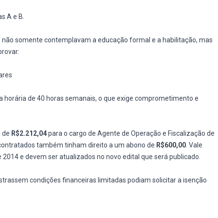
s A e B.
o não somente contemplavam a educação formal e a habilitação, mas
rovar:
ares
 horária de 40 horas semanais, o que exige comprometimento e
l de
R$2.212,04
para o cargo de Agente de Operação e Fiscalização de
s contratados também tinham direito a um abono de
R$600,00
. Vale
 2014 e devem ser atualizados no novo edital que será publicado.
trassem condições financeiras limitadas podiam solicitar a isenção