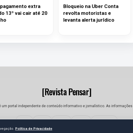
 pagamento extra
Bloqueio na Uber Conta
o 13º vai cair até 20
revolta motoristas e
nho
levanta alerta jurídico
[Revista Pensar]
é um portal independente de conteúdo informativo e jornalístico. As informações
Sobre
Equipe
Contato
Termos
Privacidade
navegação.
Política de Privacidade