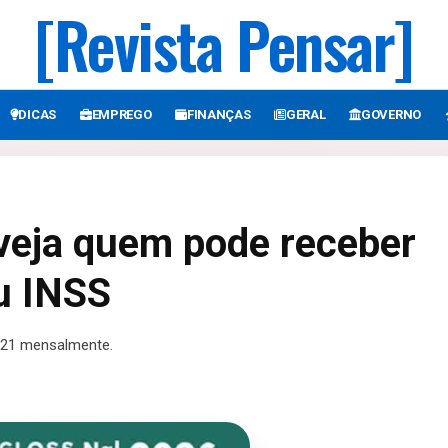
[Revista Pensar]
DICAS
EMPREGO
FINANÇAS
GERAL
GOVERNO
eja quem pode receber
u INSS
621 mensalmente.