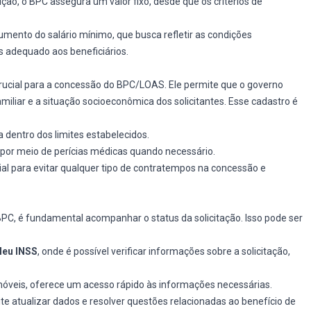
ão, o BPC assegura um valor fixo, desde que os critérios de
mento do salário mínimo, que busca refletir as condições
 adequado aos beneficiários.
ucial para a concessão do BPC/LOAS. Ele permite que o governo
liar e a situação socioeconômica dos solicitantes. Esse cadastro é
ra dentro dos limites estabelecidos.
por meio de perícias médicas quando necessário.
al para evitar qualquer tipo de contratempos na concessão e
 BPC, é fundamental acompanhar o status da solicitação. Isso pode ser
eu INSS
, onde é possível verificar informações sobre a solicitação,
 móveis, oferece um acesso rápido às informações necessárias.
e atualizar dados e resolver questões relacionadas ao benefício de