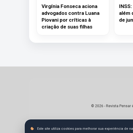
Virgínia Fonseca aciona
INSS:
advogados contra Luana
além d
Piovani por críticas à
de ju
criação de suas filhas
© 2026 - Revista Pensar 
Este site utiliza cookies para melhorar sua experiência de 