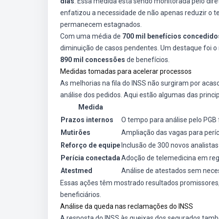
dias
. Essa medida está sendo monitorada pelo diret
enfatizou a necessidade de não apenas reduzir o
permanecem estagnados.
Com uma média de
700 mil benefícios concedid
diminuição de casos pendentes. Um destaque foi o 
890 mil concessões
de benefícios.
Medidas tomadas para acelerar processos
As melhorias na fila do INSS não surgiram por aca
análise dos pedidos. Aqui estão algumas das princi
Medida
Prazos internos
O tempo para análise pelo PGB f
Mutirões
Ampliação das vagas para períci
Reforço de equipe
Inclusão de 300 novos analistas
Perícia conectada
Adoção de telemedicina em regi
Atestmed
Análise de atestados sem neces
Essas ações têm mostrado resultados promissores, r
beneficiários.
Análise da queda nas reclamações do INSS
A resposta do INSS às queixas dos segurados tamb