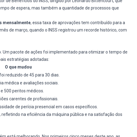
or de Benefícios do INSS, dirigido por Leonardo Bittencourt, que
 tempo de espera, mas também a quantidade de processos que
os mensalmente
, essa taxa de aprovações tem contribuído para a
mês de março, quando o INSS registrou um recorde histórico, com
so. Um pacote de ações foi implementado para otimizar o tempo de
pais estratégias adotadas:
O que mudou
oi reduzido de 45 para 30 dias.
a médica e avaliações sociais.
 e 500 peritos médicos.
ões carentes de profissionais.
sidade de perícia presencial em casos específicos.
efletindo na eficiência da máquina pública e na satisfação dos
ém está melhorando. Nos primeiros cinco meses deste ano, as