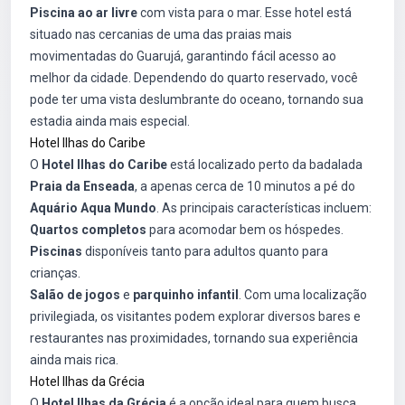
Piscina ao ar livre
com vista para o mar. Esse hotel está
situado nas cercanias de uma das praias mais
movimentadas do Guarujá, garantindo fácil acesso ao
melhor da cidade. Dependendo do quarto reservado, você
pode ter uma vista deslumbrante do oceano, tornando sua
estadia ainda mais especial.
Hotel Ilhas do Caribe
O
Hotel Ilhas do Caribe
está localizado perto da badalada
Praia da Enseada
, a apenas cerca de 10 minutos a pé do
Aquário Aqua Mundo
. As principais características incluem:
Quartos completos
para acomodar bem os hóspedes.
Piscinas
disponíveis tanto para adultos quanto para
crianças.
Salão de jogos
e
parquinho infantil
. Com uma localização
privilegiada, os visitantes podem explorar diversos bares e
restaurantes nas proximidades, tornando sua experiência
ainda mais rica.
Hotel Ilhas da Grécia
O
Hotel Ilhas da Grécia
é a opção ideal para quem busca