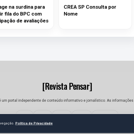
age na surdina para
CREA SP Consulta por
ir fila do BPC com
Nome
ipação de avaliações
[Revista Pensar]
é um portal independente de conteúdo informativo e jornalístico. As informações
Sobre
Equipe
Contato
Termos
Privacidade
navegação.
Política de Privacidade