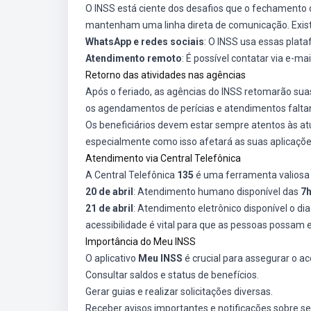
O INSS está ciente dos desafios que o fechamento 
mantenham uma linha direta de comunicação. Exis
WhatsApp e redes sociais
: O INSS usa essas plat
Atendimento remoto
: É possível contatar via e-mai
Retorno das atividades nas agências
Após o feriado, as agências do INSS retomarão sua
os agendamentos de perícias e atendimentos faltant
Os beneficiários devem estar sempre atentos às atu
especialmente como isso afetará as suas aplicaçõ
Atendimento via Central Telefônica
A Central Telefônica
135
é uma ferramenta valiosa 
20 de abril
: Atendimento humano disponível das
7h
21 de abril
: Atendimento eletrônico disponível o d
acessibilidade é vital para que as pessoas possam e
Importância do Meu INSS
O aplicativo
Meu INSS
é crucial para assegurar o ac
Consultar saldos e status de benefícios.
Gerar guias e realizar solicitações diversas.
Receber avisos importantes e notificações sobre seu